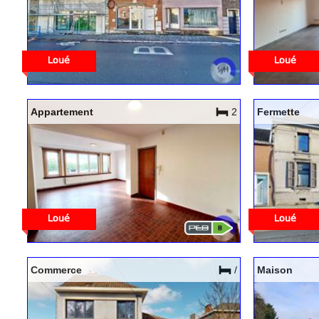
Appartement
2
Fermette
Commerce
/
Maison