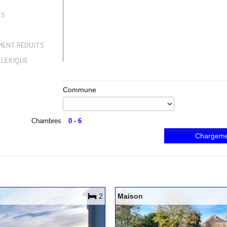
ES
MENT RÉDUITS
 LEXIQUE
Commune
Chambres
0
-
6
Chargemen
t
2
Maison