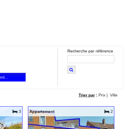
Recherche par référence
t...
Trier par
:
Prix
|
Ville
3
Appartement
2